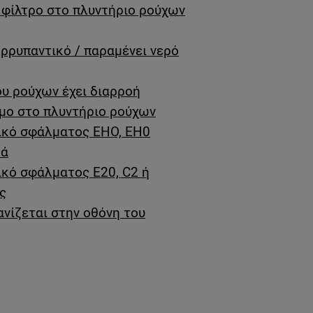
φίλτρο στο πλυντήριο ρούχων
ορρυπαντικό / παραμένει νερό
υ ρούχων έχει διαρροή
ιμο στο πλυντήριο ρούχων
δικό σφάλματος EHO, EH0
ρά
ικό σφάλματος E20, C2 ή
ς
ανίζεται στην οθόνη του