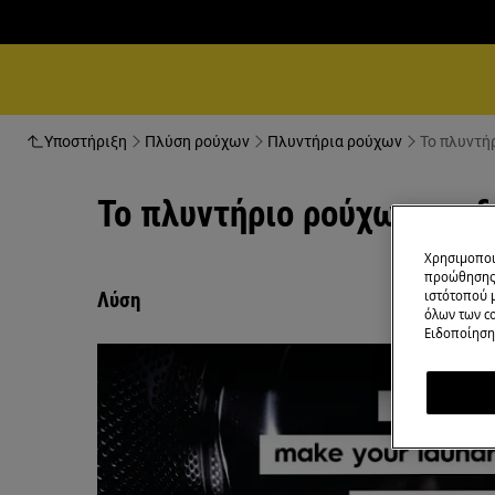
Υποστήριξη
Πλύση ρούχων
Πλυντήρια ρούχων
Το πλυντή
Το πλυντήριο ρούχων αναδ
Χρησιμοποι
προώθησης 
ιστότοπού 
Λύση
όλων των co
Ειδοποίηση 