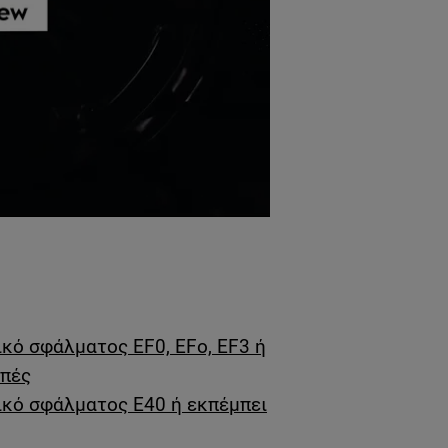
ικό σφάλματος EF0, EFo, EF3 ή
μπές
ικό σφάλματος E40 ή εκπέμπει