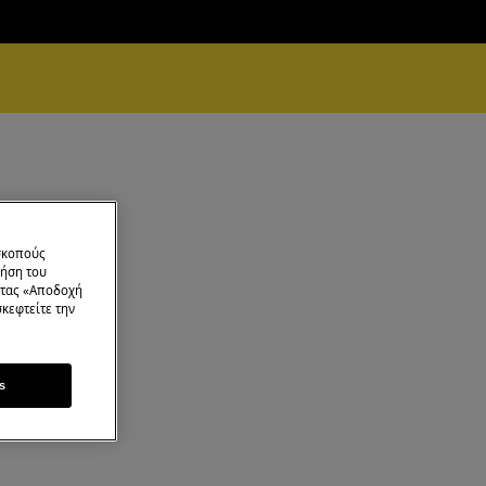
 σκοπούς
ρήση του
ντας «Αποδοχή
κεφτείτε την
s