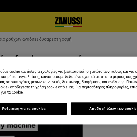
ριο ρούχων αναδύει δυσάρεστη οσμή
ύει δυσάρεστη οσμή
ούμε cookie και άλλες τεχνολογίες για βελτιστοποίηση ιστότοπων, καθώς και για
και μάρκετινγκ. Επίσης, κοινοποιούμε δεδομένα σχετικά με τη από μέρους σας χ
μας σε συνεργάτες μέσων κοινωνικής δικτύωσης, διαφήμισης και ανάλυσης. Πατώ
okie» αποδέχεστε τη χρήση cookie από εμάς. Για περισσότερες πληροφορίες, επισ
για τα Cookie.
Ρυθμίσεις για τα cookies
Αποδοχή όλων των cookie