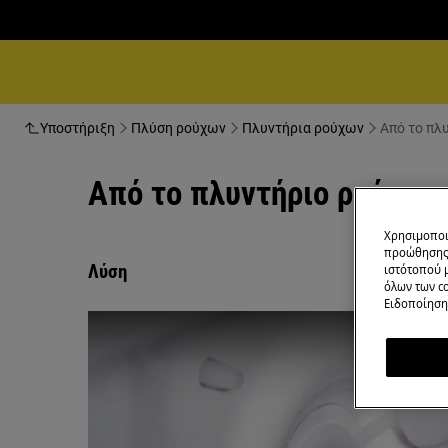
Υποστήριξη
Πλύση ρούχων
Πλυντήρια ρούχων
Από το πλ
Από το πλυντήριο ρούχων 
Χρησιμοποι
προώθησης 
Λύση
ιστότοπού 
όλων των co
Ειδοποίηση 