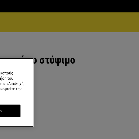
ι κατά το στύψιμο
 σκοπούς
ρήση του
ντας «Αποδοχή
κεφτείτε την
s