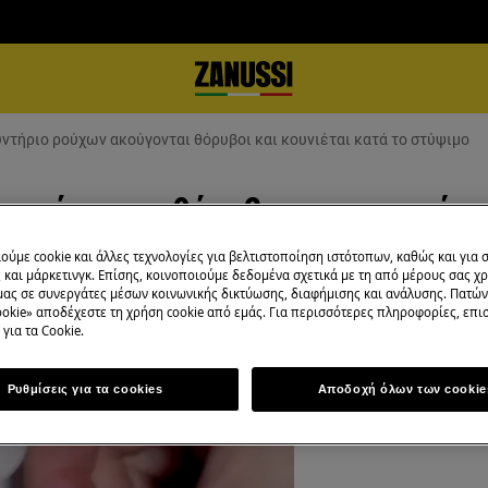
υντήριο ρούχων ακούγονται θόρυβοι και κουνιέται κατά το στύψιμο
ακούγονται θόρυβοι και κουνιέτα
ούμε cookie και άλλες τεχνολογίες για βελτιστοποίηση ιστότοπων, καθώς και για
και μάρκετινγκ. Επίσης, κοινοποιούμε δεδομένα σχετικά με τη από μέρους σας χ
μας σε συνεργάτες μέσων κοινωνικής δικτύωσης, διαφήμισης και ανάλυσης. Πατώ
okie» αποδέχεστε τη χρήση cookie από εμάς. Για περισσότερες πληροφορίες, επισ
για τα Cookie.
Ρυθμίσεις για τα cookies
Αποδοχή όλων των cookie