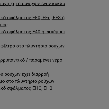
μογή ζητά συνεχώς έναν κύκλο
ικό σφάλματος EF0, EFo, EF3 ή
μπές
ικό σφάλματος E40 ή εκπέμπει
φίλτρο στο πλυντήριο ρούχων
ορρυπαντικό / παραμένει νερό
υ ρούχων έχει διαρροή
ιμο στο πλυντήριο ρούχων
δικό σφάλματος EHO, EH0