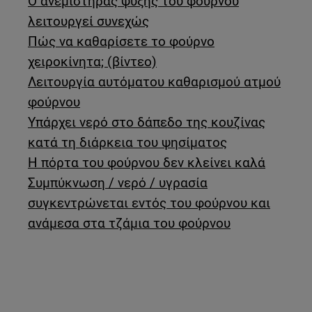
Ο ανεμιστήρας ψύξης του φούρνου
λειτουργεί συνεχώς
Πώς να καθαρίσετε το φούρνο
χειροκίνητα; (βίντεο)
Λειτουργία αυτόματου καθαρισμού ατμού
φούρνου
Υπάρχει νερό στο δάπεδο της κουζίνας
κατά τη διάρκεια του ψησίματος
Η πόρτα του φούρνου δεν κλείνει καλά
Συμπύκνωση / νερό / υγρασία
συγκεντρώνεται εντός του φούρνου και
ανάμεσα στα τζάμια του φούρνου