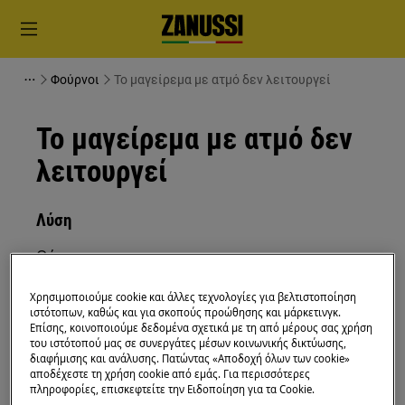
Φούρνοι
Το μαγείρεμα με ατμό δεν λειτουργεί
Το μαγείρεμα με ατμό δεν
λειτουργεί
Λύση
Θέμα:
Το μαγείρεμα με ατμό δεν λειτουργεί
Χρησιμοποιούμε cookie και άλλες τεχνολογίες για βελτιστοποίηση
Το αποτέλεσμα ψησίματος ή
ιστότοπων, καθώς και για σκοπούς προώθησης και μάρκετινγκ.
Επίσης, κοινοποιούμε δεδομένα σχετικά με τη από μέρους σας χρήση
μαγειρέματος με λειτουργία ατμού είναι
του ιστότοπού μας σε συνεργάτες μέσων κοινωνικής δικτύωσης,
κακή
διαφήμισης και ανάλυσης. Πατώντας «Αποδοχή όλων των cookie»
αποδέχεστε τη χρήση cookie από εμάς. Για περισσότερες
Εφαρμόζεται σε:
πληροφορίες, επισκεφτείτε την Ειδοποίηση για τα Cookie.