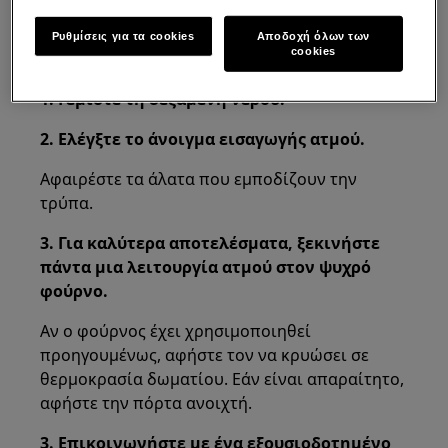
ενντοιχιζόμενο φούρνο ατμού
Ρυθμίσεις για τα cookies
Αποδοχή όλων των
cookies
Ανάλυση:
1. Γεμίστε τη δεξαμενή νερού.
2. Ελέγξτε το άνοιγμα εισαγωγής ατμού.
Αφαιρέστε τα άλατα που εμποδίζουν την
τρύπα.
3. Για καλύτερα αποτελέσματα, ξεκινήστε
πάντα μια λειτουργία ατμού στον ψυχρό
φούρνο.
Αν ο φούρνος έχει χρησιμοποιηθεί
προηγουμένως, αφήστε τον να κρυώσει σε
θερμοκρασία δωματίου. Εάν είναι απαραίτητο,
αφήστε την πόρτα ανοιχτή.
3. Επικοινωνήστε με ένα εξουσιοδοτημένο