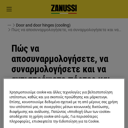
Door and door hinges (cooling)
Πώς να αποσυναρμολογήσετε, να συναρμολογήσετε και να
αντιστρέψετε πόρτες και μεντεσέδες (4)
Πώς να
αποσυναρμολογήσετε, να
συναρμολογήσετε και να
αντιστρέψετε πόρτες και
μεντεσέδες (4)
Χρησιμοποιούμε cookie και άλλες τεχνολογίες για βελτιστοποίηση
ιστότοπων, καθώς και για σκοπούς προώθησης και μάρκετινγκ.
Επίσης, κοινοποιούμε δεδομένα σχετικά με τη από μέρους σας χρήση
Λύση
του ιστότοπού μας σε συνεργάτες μέσων κοινωνικής δικτύωσης,
διαφήμισης και ανάλυσης. Πατώντας «Αποδοχή όλων των cookie»
Πριν από οποιαδήποτε λειτουργία συντήρησης,
αποδέχεστε τη χρήση cookie από εμάς. Για περισσότερες
πληροφορίες, επισκεφτείτε την Ειδοποίηση για τα Cookie.
απενεργοποιήστε τη συσκευή και αποσυνδέστε το