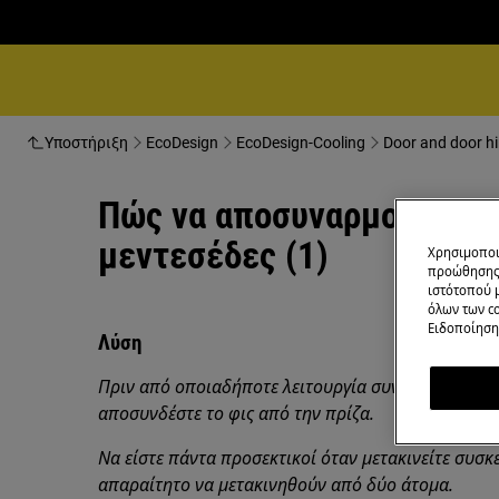
Υποστήριξη
EcoDesign
EcoDesign-Cooling
Door and door hi
Πώς να αποσυναρμολογήσετ
μεντεσέδες (1)
Χρησιμοποι
προώθησης 
ιστότοπού 
όλων των co
Ειδοποίηση 
Λύση
Πριν από οποιαδήποτε λειτουργία συντήρησης, απ
αποσυνδέστε το φις από την
πρίζα.
Να είστε πάντα προσεκτικοί όταν μετακινείτε συσκε
απαραίτητο να μετακινηθούν από δύο άτομα.