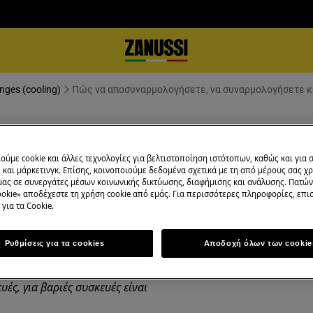
nges (cooling)
Πώς να αποσυναρμολογήσετε, να συναρμολογήσετε κα
ε, να συναρμολογήσετε και να α
ούμε cookie και άλλες τεχνολογίες για βελτιστοποίηση ιστότοπων, καθώς και για
και μάρκετινγκ. Επίσης, κοινοποιούμε δεδομένα σχετικά με τη από μέρους σας χ
μας σε συνεργάτες μέσων κοινωνικής δικτύωσης, διαφήμισης και ανάλυσης. Πατώ
okie» αποδέχεστε τη χρήση cookie από εμάς. Για περισσότερες πληροφορίες, επισ
για τα Cookie.
ενεργοποιήστε τη συσκευή και
Ρυθμίσεις για τα cookies
Αποδοχή όλων των cookie
υές, για βαριές συσκευές είναι