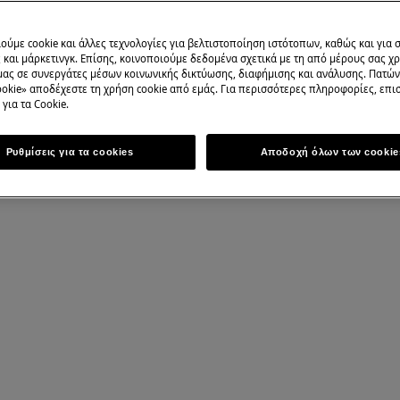
ούμε cookie και άλλες τεχνολογίες για βελτιστοποίηση ιστότοπων, καθώς και για
και μάρκετινγκ. Επίσης, κοινοποιούμε δεδομένα σχετικά με τη από μέρους σας χ
μας σε συνεργάτες μέσων κοινωνικής δικτύωσης, διαφήμισης και ανάλυσης. Πατώ
okie» αποδέχεστε τη χρήση cookie από εμάς. Για περισσότερες πληροφορίες, επισ
για τα Cookie.
, απενεργοποιήστε τη συσκευή και
Ρυθμίσεις για τα cookies
Αποδοχή όλων των cookie