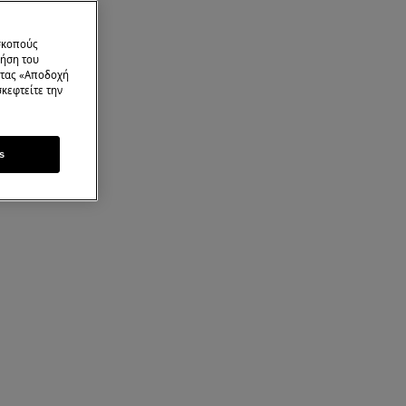
 σκοπούς
ρήση του
ντας «Αποδοχή
κεφτείτε την
s