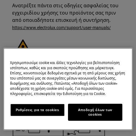
Ανατρέξτε πάντα στις οδηγίες ασφαλείας του
εγχειριδίου χρήσης του προϊόντος σας πριν
από οποιαδήποτε επισκευή ή συντήρηση.
https://www.electrolux.com/support/user-manuals/
Χρησιμοποιούμε cookie και άλλες τεχνολογίες για βελτιστοποίηση
ΠΡΟΣΟΧΗ!
ΚΙΝΔΥΝΟΣ ΗΛΕΚΤΡΟΠΛΗΞΙΑΣ
ιστότοπων, καθώς και για σκοπούς προώθησης και μάρκετινγκ.
Επίσης, κοινοποιούμε δεδομένα σχετικά με τη από μέρους σας χρήση
Πριν από οποιαδήποτε επισκευή ή συντήρηση,
του ιστότοπού μας σε συνεργάτες μέσων κοινωνικής δικτύωσης,
διαφήμισης και ανάλυσης. Πατώντας «Αποδοχή όλων των cookie»
απενεργοποιήστε τη συσκευή και αποσυνδέστε
αποδέχεστε τη χρήση cookie από εμάς. Για περισσότερες
το βύσμα από την πρίζα.
πληροφορίες, επισκεφτείτε την Ειδοποίηση για τα Cookie.
Ρυθμίσεις για τα cookies
Αποδοχή όλων των
cookies