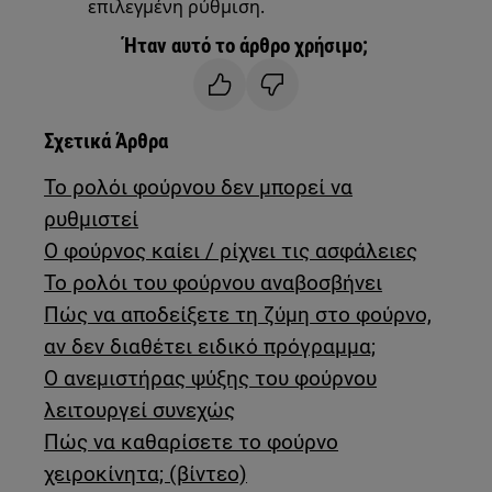
επιλεγμένη ρύθμιση.
Ήταν αυτό το άρθρο χρήσιμο;
Σχετικά Άρθρα
Το ρολόι φούρνου δεν μπορεί να
ρυθμιστεί
Ο φούρνος καίει / ρίχνει τις ασφάλειες
Το ρολόι του φούρνου αναβοσβήνει
Πώς να αποδείξετε τη ζύμη στο φούρνο,
αν δεν διαθέτει ειδικό πρόγραμμα;
Ο ανεμιστήρας ψύξης του φούρνου
λειτουργεί συνεχώς
Πώς να καθαρίσετε το φούρνο
χειροκίνητα; (βίντεο)