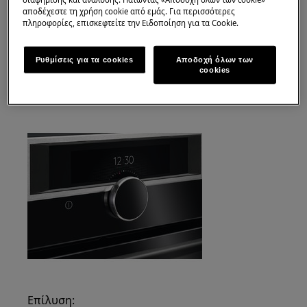
αποδέχεστε τη χρήση cookie από εμάς. Για περισσότερες
Ο φούρνος δεν ζεσταίνεται.
πληροφορίες, επισκεφτείτε την Ειδοποίηση για τα Cookie.
Ισχύει για:
Ρυθμίσεις για τα cookies
Αποδοχή όλων των
φούρνοι με οθόνη και με τον ακόλουθο
cookies
περιστρεφόμενο διακόπτη
Επίλυση: