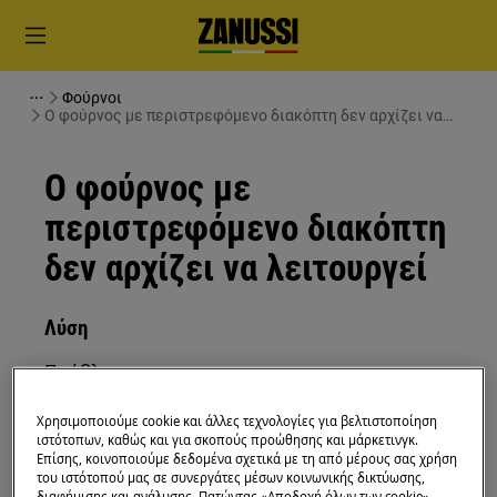
Φούρνοι
Ο φούρνος με περιστρεφόμενο διακόπτη δεν αρχίζει να
λειτουργεί
Ο φούρνος με
περιστρεφόμενο διακόπτη
δεν αρχίζει να λειτουργεί
Λύση
Πρόβλημα:
Ο φούρνος δεν αρχίζει να λειτουργεί
Χρησιμοποιούμε cookie και άλλες τεχνολογίες για βελτιστοποίηση
παρόλο που έχει ολοκληρωθεί η ενέργεια
ιστότοπων, καθώς και για σκοπούς προώθησης και μάρκετινγκ.
Επίσης, κοινοποιούμε δεδομένα σχετικά με τη από μέρους σας χρήση
που υποδεικνύεται στην οθόνη, π.χ.
του ιστότοπού μας σε συνεργάτες μέσων κοινωνικής δικτύωσης,
αναπλήρωση νερού.
διαφήμισης και ανάλυσης. Πατώντας «Αποδοχή όλων των cookie»