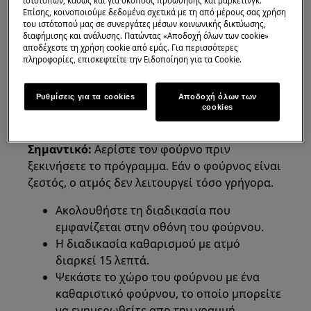
ιστότοπων, καθώς και για σκοπούς προώθησης και μάρκετινγκ.
Επίσης, κοινοποιούμε δεδομένα σχετικά με τη από μέρους σας χρήση
φούρνο με λειτουργία αυτόματου
του ιστότοπού μας σε συνεργάτες μέσων κοινωνικής δικτύωσης,
καθαρισμού ατμού
διαφήμισης και ανάλυσης. Πατώντας «Αποδοχή όλων των cookie»
αποδέχεστε τη χρήση cookie από εμάς. Για περισσότερες
Ανάλυση:
πληροφορίες, επισκεφτείτε την Ειδοποίηση για τα Cookie.
1. Οδηγίες καθαρισμού για φούρνους ατμού
Ρυθμίσεις για τα cookies
Αποδοχή όλων των
με μια ορατή γεννήτρια ατμού στο κάτω
cookies
μέρος του φούρνου:
Σημαντικό:
Αερίστε τον φούρνο πριν
ξεκινήσετε το πρόγραμμα. Εάν ο φούρνος είναι
ζεστός, ο ατμός δεν λειτουργεί τόσο γρήγορα.
Ακολουθήστε τη διαδικασία που
εμφανίζεται στην οθόνη του φούρνου.
Η διαδικασία καθαρισμού με ατμό
διαρκεί 15 λεπτά.
Ψεκάστε το χώρο του φούρνου με ένα
καθαριστικό φούρνου, το οποίο μπορείτε
να ενημερωθείτε απο την γραμμή