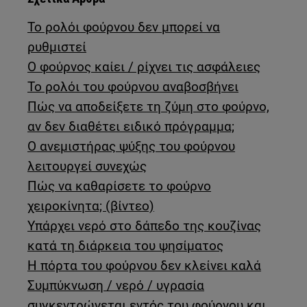
Το ρολόι φούρνου δεν μπορεί να
ρυθμιστεί
Ο φούρνος καίει / ρίχνει τις ασφάλειες
Το ρολόι του φούρνου αναβοσβήνει
Πώς να αποδείξετε τη ζύμη στο φούρνο,
αν δεν διαθέτει ειδικό πρόγραμμα;
Ο ανεμιστήρας ψύξης του φούρνου
λειτουργεί συνεχώς
Πώς να καθαρίσετε το φούρνο
χειροκίνητα; (βίντεο)
Υπάρχει νερό στο δάπεδο της κουζίνας
κατά τη διάρκεια του ψησίματος
Η πόρτα του φούρνου δεν κλείνει καλά
Συμπύκνωση / νερό / υγρασία
συγκεντρώνεται εντός του φούρνου και