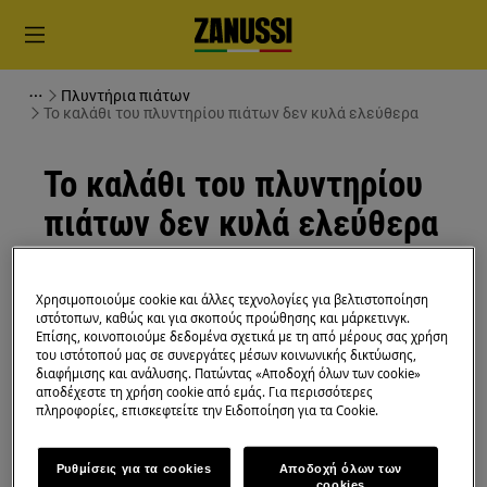
Πλυντήρια πιάτων
Το καλάθι του πλυντηρίου πιάτων δεν κυλά ελεύθερα
Το καλάθι του πλυντηρίου
πιάτων δεν κυλά ελεύθερα
Λύση
Χρησιμοποιούμε cookie και άλλες τεχνολογίες για βελτιστοποίηση
ιστότοπων, καθώς και για σκοπούς προώθησης και μάρκετινγκ.
Πρόβλημα:
Επίσης, κοινοποιούμε δεδομένα σχετικά με τη από μέρους σας χρήση
του ιστότοπού μας σε συνεργάτες μέσων κοινωνικής δικτύωσης,
Το καλάθι του πλυντηρίου πιάτων δεν
διαφήμισης και ανάλυσης. Πατώντας «Αποδοχή όλων των cookie»
κυλά ελεύθερα
αποδέχεστε τη χρήση cookie από εμάς. Για περισσότερες
πληροφορίες, επισκεφτείτε την Ειδοποίηση για τα Cookie.
Ισχύει για:
Ρυθμίσεις για τα cookies
Αποδοχή όλων των
Εντοιχιζόμενο πλυντήριο πιάτων
cookies