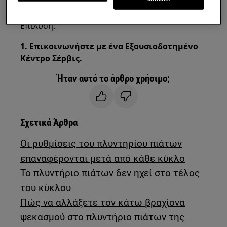
Ελεύθερο πλυντήριο πιάτων
Επίλυση:
1. Επικοινωνήστε με ένα Εξουσιοδοτημένο
Κέντρο Σέρβις.
Ήταν αυτό το άρθρο χρήσιμο;
Σχετικά Άρθρα
Οι ρυθμίσεις του πλυντηρίου πιάτων
επαναφέρονται μετά από κάθε κύκλο
Το πλυντήριο πιάτων δεν ηχεί στο τέλος
του κύκλου
Πώς να αλλάξετε τον κάτω βραχίονα
ψεκασμού στο πλυντήριο πιάτων της