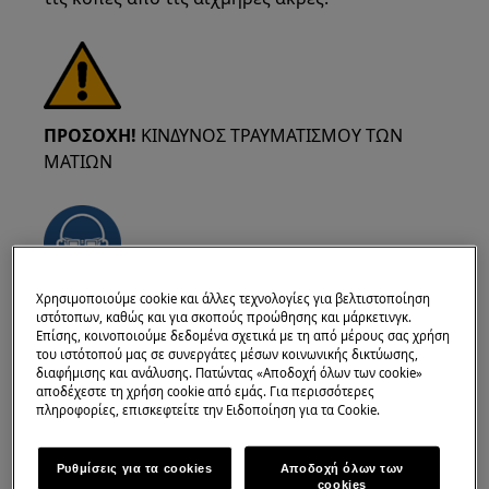
ΠΡΟΣΟΧΗ!
ΚΙΝΔΥΝΟΣ ΤΡΑΥΜΑΤΙΣΜΟΥ ΤΩΝ
ΜΑΤΙΩΝ
Χρησιμοποιούμε cookie και άλλες τεχνολογίες για βελτιστοποίηση
Φορέστε γυαλιά ασφαλείας αν εκτελείτε
ιστότοπων, καθώς και για σκοπούς προώθησης και μάρκετινγκ.
εργασίες συντήρησης ή επισκευής που
Επίσης, κοινοποιούμε δεδομένα σχετικά με τη από μέρους σας χρήση
του ιστότοπού μας σε συνεργάτες μέσων κοινωνικής δικτύωσης,
περιλαμβάνουν ελατήρια.
διαφήμισης και ανάλυσης. Πατώντας «Αποδοχή όλων των cookie»
αποδέχεστε τη χρήση cookie από εμάς. Για περισσότερες
πληροφορίες, επισκεφτείτε την Ειδοποίηση για τα Cookie.
Ρυθμίσεις για τα cookies
Αποδοχή όλων των
cookies