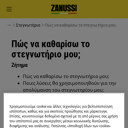
Στεγνωτήρια
Πώς να καθαρiσω το στεγνωτήριο μου;
Πώς να καθαρiσω το
στεγνωτήριο μου;
Ζήτημα
Πώς να καθαρίσω το στεγνωτήριο μου;
Ποιες λύσεις θα χρησιμοποιηθούν για την
απολύμανση του στεγνωτηρίου μου;
Απολύμανση οικιακών συσκευών
Χρησιμοποιούμε cookie και άλλες τεχνολογίες για βελτιστοποίηση
Ισχύει για
ιστότοπων, καθώς και για σκοπούς προώθησης και μάρκετινγκ.
Επίσης, κοινοποιούμε δεδομένα σχετικά με τη από μέρους σας χρήση
του ιστότοπού μας σε συνεργάτες μέσων κοινωνικής δικτύωσης,
στεγνωτήρια
διαφήμισης και ανάλυσης. Πατώντας «Αποδοχή όλων των cookie»