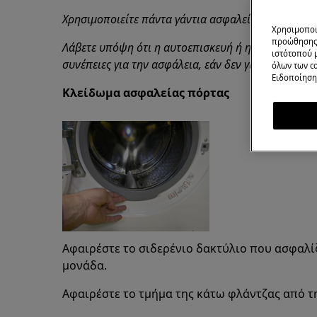
Χρησιμοποιείτε πάντα γάντια ασφαλείας και κλεισ
Χρησιμοποι
προώθησης 
Λάβετε υπόψη ότι η αυτοεπισκευή ή η μη επαγγελμα
ιστότοπού 
συνέπειες για την ασφάλεια, εάν δεν γίνει σωστά
όλων των co
Ειδοποίηση 
Κλείδωμα ασφαλείας πόρτας
Αφαιρέστε το σιδερένιο δακτύλιο που ασφαλί
μονάδα.
Αφαιρέστε το τμήμα της κάτω φλάντζας από τ