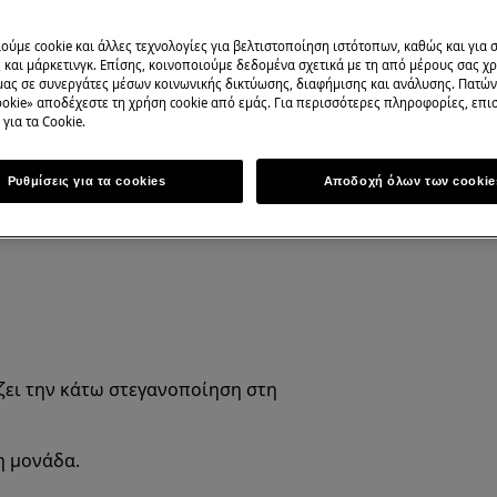
τά υποδήματα.
ούμε cookie και άλλες τεχνολογίες για βελτιστοποίηση ιστότοπων, καθώς και για
και μάρκετινγκ. Επίσης, κοινοποιούμε δεδομένα σχετικά με τη από μέρους σας χ
τική επισκευή μπορεί να έχει
μας σε συνεργάτες μέσων κοινωνικής δικτύωσης, διαφήμισης και ανάλυσης. Πατώ
okie» αποδέχεστε τη χρήση cookie από εμάς. Για περισσότερες πληροφορίες, επισ
για τα Cookie.
Ρυθμίσεις για τα cookies
Αποδοχή όλων των cookie
ζει την κάτω στεγανοποίηση στη
η μονάδα.