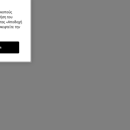
 σκοπούς
ρήση του
ντας «Αποδοχή
κεφτείτε την
s