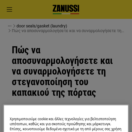
door seals/gasket (laundry)
Πώς να αποσυναρμολογήσετε και να συναρμολογήσετε τη
στεγανοποίηση του καπακιού της πόρτας
Πώς να
αποσυναρμολογήσετε και
να συναρμολογήσετε τη
στεγανοποίηση του
καπακιού της πόρτας
Λύση
Χρησιμοποιούμε cookie και άλλες τεχνολογίες για βελτιστοποίηση
Πριν από οποιαδήποτε λειτουργία συντήρησης,
ιστότοπων, καθώς και για σκοπούς προώθησης και μάρκετινγκ.
απενεργοποιήστε τη συσκευή και αποσυνδέστε το
Επίσης, κοινοποιούμε δεδομένα σχετικά με τη από μέρους σας χρήση