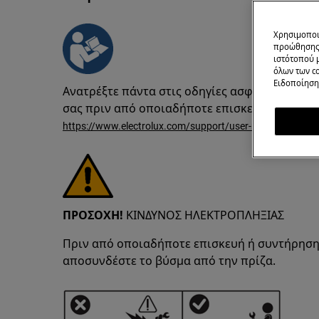
Χρησιμοποι
προώθησης 
ιστότοπού 
όλων των co
Ειδοποίηση 
Ανατρέξτε πάντα στις οδηγίες ασφαλείας του 
σας πριν από οποιαδήποτε επισκευή ή συντή
https://www.electrolux.com/support/user-manuals/
ΠΡΟΣΟΧΗ!
ΚΙΝΔΥΝΟΣ ΗΛΕΚΤΡΟΠΛΗΞΙΑΣ
Πριν από οποιαδήποτε επισκευή ή συντήρηση
αποσυνδέστε το βύσμα από την πρίζα.