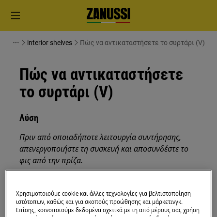
interior shelves
Πώς να αντικαταστήσετε το συρτάρι (V)
Πώς να αντικαταστήσετε
το συρτάρι (V)
Λύση
Πριν από οποιαδήποτε λειτουργία συντήρησης,
απενεργοποιήστε τη συσκευή και αποσυνδέστε το
φις από την
πρίζα.
Να είστε πάντα προσεκτικοί όταν μετακινείτε
συσκευές, για βαριές συσκευές είναι απαραίτητο να
Χρησιμοποιούμε cookie και άλλες τεχνολογίες για βελτιστοποίηση
μετακινηθούν από δύο άτομα.
ιστότοπων, καθώς και για σκοπούς προώθησης και μάρκετινγκ.
Επίσης, κοινοποιούμε δεδομένα σχετικά με τη από μέρους σας χρήση