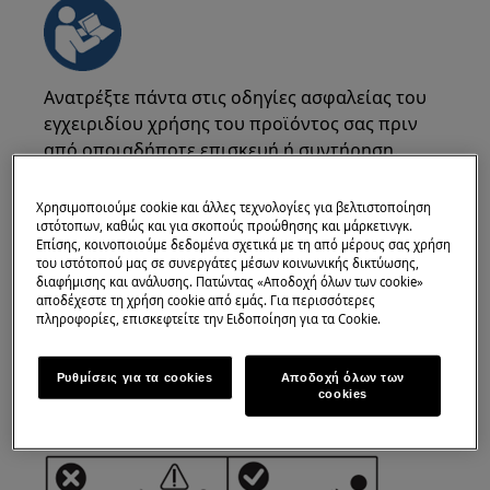
Ανατρέξτε πάντα στις οδηγίες ασφαλείας του
εγχειριδίου χρήσης του προϊόντος σας πριν
από οποιαδήποτε επισκευή ή συντήρηση.
https://www.electrolux.com/support/user-manuals/
Χρησιμοποιούμε cookie και άλλες τεχνολογίες για βελτιστοποίηση
ιστότοπων, καθώς και για σκοπούς προώθησης και μάρκετινγκ.
Επίσης, κοινοποιούμε δεδομένα σχετικά με τη από μέρους σας χρήση
του ιστότοπού μας σε συνεργάτες μέσων κοινωνικής δικτύωσης,
διαφήμισης και ανάλυσης. Πατώντας «Αποδοχή όλων των cookie»
αποδέχεστε τη χρήση cookie από εμάς. Για περισσότερες
ΠΡΟΣΟΧΗ!
ΚΙΝΔΥΝΟΣ ΗΛΕΚΤΡΟΠΛΗΞΙΑΣ
πληροφορίες, επισκεφτείτε την Ειδοποίηση για τα Cookie.
Πριν από οποιαδήποτε επισκευή ή συντήρηση,
Ρυθμίσεις για τα cookies
Αποδοχή όλων των
απενεργοποιήστε τη συσκευή και αποσυνδέστε
cookies
το βύσμα από την πρίζα.