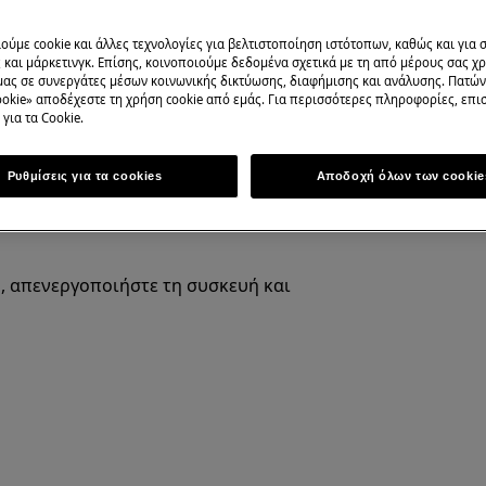
ούμε cookie και άλλες τεχνολογίες για βελτιστοποίηση ιστότοπων, καθώς και για
εγχειριδίου χρήσης του προϊόντος
και μάρκετινγκ. Επίσης, κοινοποιούμε δεδομένα σχετικά με τη από μέρους σας χ
ρηση.
μας σε συνεργάτες μέσων κοινωνικής δικτύωσης, διαφήμισης και ανάλυσης. Πατώ
okie» αποδέχεστε τη χρήση cookie από εμάς. Για περισσότερες πληροφορίες, επισ
για τα Cookie.
Ρυθμίσεις για τα cookies
Αποδοχή όλων των cookie
, απενεργοποιήστε τη συσκευή και