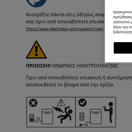
Χρησιμοποι
Ανατρέξτε πάντα στις οδηγίες ασφαλείας του 
προώθησης 
σας πριν από οποιαδήποτε επισκευή ή συντή
ιστότοπού 
όλων των co
https://www.electrolux.com/support/user-manuals/
Ειδοποίηση 
ΠΡΟΣΟΧΗ!
ΚΙΝΔΥΝΟΣ ΗΛΕΚΤΡΟΠΛΗΞΙΑΣ
Πριν από οποιαδήποτε επισκευή ή συντήρηση
αποσυνδέστε το βύσμα από την πρίζα.