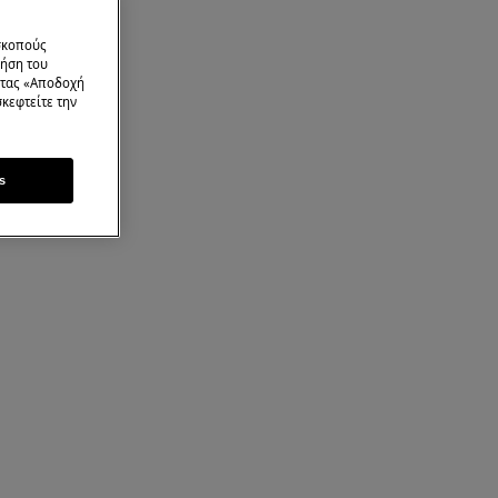
 σκοπούς
ρήση του
ντας «Αποδοχή
κεφτείτε την
s