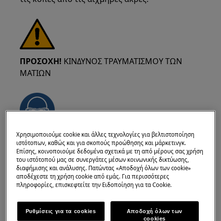
ΠΡΟΣΟΧΗ!
ΚΙΝΔΥΝΟΣ ΤΡΑΥΜΑΤΙΣΜΟΥ ΤΩΝ
ΜΑΤΙΩΝ
Χρησιμοποιούμε cookie και άλλες τεχνολογίες για βελτιστοποίηση
Φορέστε γυαλιά ασφαλείας αν
ιστότοπων, καθώς και για σκοπούς προώθησης και μάρκετινγκ.
πραγματοποιείτε εργασίες συντήρησης ή
Επίσης, κοινοποιούμε δεδομένα σχετικά με τη από μέρους σας χρήση
του ιστότοπού μας σε συνεργάτες μέσων κοινωνικής δικτύωσης,
επισκευής που περιλαμβάνουν ελατήρια.
διαφήμισης και ανάλυσης. Πατώντας «Αποδοχή όλων των cookie»
αποδέχεστε τη χρήση cookie από εμάς. Για περισσότερες
πληροφορίες, επισκεφτείτε την Ειδοποίηση για τα Cookie.
Ρυθμίσεις για τα cookies
Αποδοχή όλων των
cookies