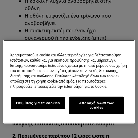
Η κόκκινη λυχνία αναβοσβήνει στην
οθόνη
Η οθόνη εμφανίζει ένα τρίγωνο που
αναβοσβήνει
Η συσκευή εκπέμπει έναν ήχο
συναγερμού ή ήχο ένδειξης (μπιπ)
Ανεπαρκής ψύξη, δεν ψύχεται αρκετά, η
θερμοκρασία είναι πολύ υψηλή
Χρησιμοποιούμε cookie και άλλες τεχνολογίες για βελτιστοποίηση
ιστότοπων, καθώς και για σκοπούς προώθησης και μάρκετινγκ.
Επίσης, κοινοποιούμε δεδομένα σχετικά με τη από μέρους σας χρήση
Ισχύει για
του ιστότοπού μας σε συνεργάτες μέσων κοινωνικής δικτύωσης,
διαφήμισης και ανάλυσης. Πατώντας «Αποδοχή όλων των cookie»
Ψυγείο
αποδέχεστε τη χρήση cookie από εμάς. Για περισσότερες
πληροφορίες, επισκεφτείτε την Ειδοποίηση για τα Cookie.
Ψυγείο / καταψύκτη
Λύση
Ρυθμίσεις για τα cookies
Αποδοχή όλων των
cookies
1. Απενεργοποιήστε το συναγερμό έκτακτης
ανάγκης πατώντας οποιοδήποτε κουμπί
2. Περιμένετε περίπου 12 ώρες ώστε η