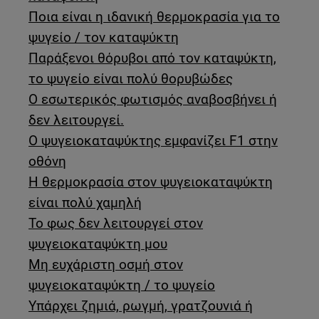
Ποια είναι η ιδανική θερμοκρασία για το
ψυγείο / τον καταψύκτη
Παράξενοι θόρυβοι από τον καταψύκτη,
το ψυγείο είναι πολύ θορυβώδες
Ο εσωτερικός φωτισμός αναβοσβήνει ή
δεν λειτουργεί.
Ο ψυγειοκαταψύκτης εμφανίζει F1 στην
οθόνη
Η θερμοκρασία στον ψυγειοκαταψύκτη
είναι πολύ χαμηλή
Το φως δεν λειτουργεί στον
ψυγειοκαταψύκτη μου
Μη ευχάριστη οσμή στον
ψυγειοκαταψύκτη / το ψυγείο
Υπάρχει ζημιά, ρωγμή, γρατζουνιά ή