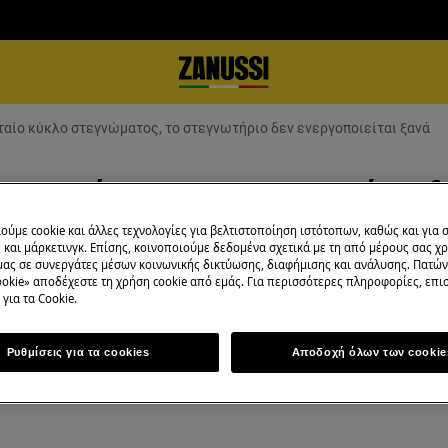
ταίο κύκλο στεγνώματος, το στεγνωτήριο δεν ενεργοποιείται ξανά
 στεγνώματος, το στεγνωτήριο δ
ούμε cookie και άλλες τεχνολογίες για βελτιστοποίηση ιστότοπων, καθώς και για
και μάρκετινγκ. Επίσης, κοινοποιούμε δεδομένα σχετικά με τη από μέρους σας χ
μας σε συνεργάτες μέσων κοινωνικής δικτύωσης, διαφήμισης και ανάλυσης. Πατώ
okie» αποδέχεστε τη χρήση cookie από εμάς. Για περισσότερες πληροφορίες, επισ
για τα Cookie.
 από έναν κύκλο στεγνώματος.
Ρυθμίσεις για τα cookies
Αποδοχή όλων των cookie
 συσκευή.