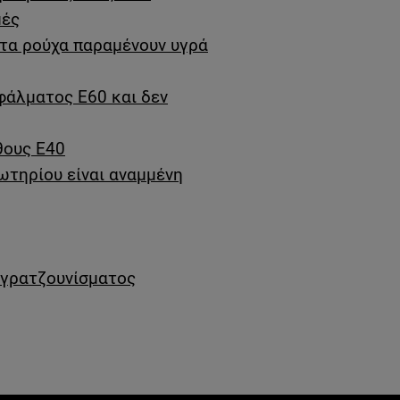
μές
 τα ρούχα παραμένουν υγρά
φάλματος E60 και δεν
θους E40
ωτηρίου είναι αναμμένη
 γρατζουνίσματος