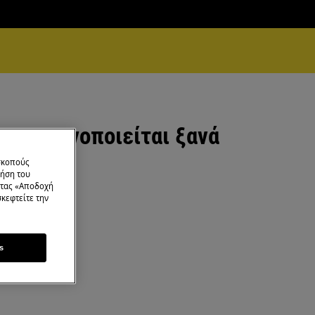
εν ενεργοποιείται ξανά
 σκοπούς
ρήση του
ντας «Αποδοχή
κεφτείτε την
s