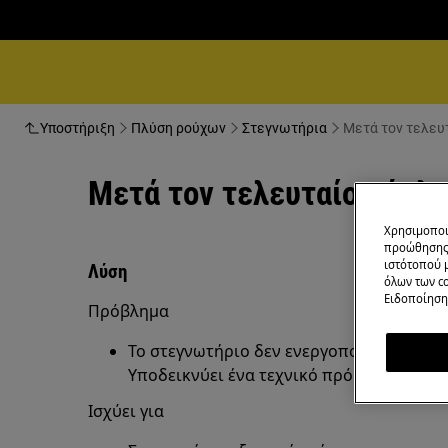
Υποστήριξη
Πλύση ρούχων
Στεγνωτήρια
Μετά τον τελευ
Μετά τον τελευταίο κύκλο
Χρησιμοποι
προώθησης 
ιστότοπού 
Λύση
όλων των co
Ειδοποίηση 
Πρόβλημα
Το στεγνωτήριο δεν ενεργοποιείται μετά
Υποδεικνύει ένα τεχνικό πρόβλημα με τη
Ισχύει για